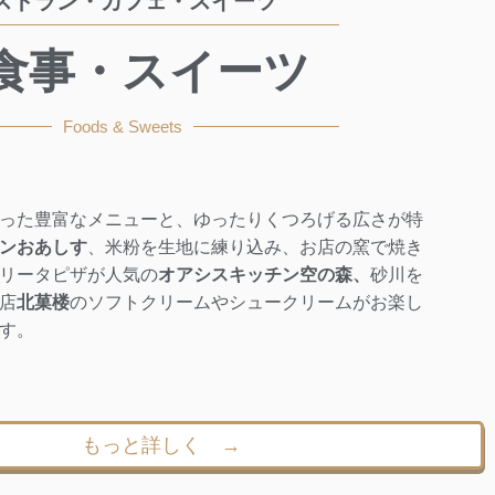
ストラン・カフェ・スイーツ
食事・スイーツ
Foods & Sweets
った豊富なメニューと、ゆったりくつろげる広さが特
ンおあしす
、米粉を生地に練り込み、お店の窯で焼き
リータピザが人気の
オアシスキッチン空の森、
砂川を
店
北菓楼
のソフトクリームやシュークリームがお楽し
す。
もっと詳しく →