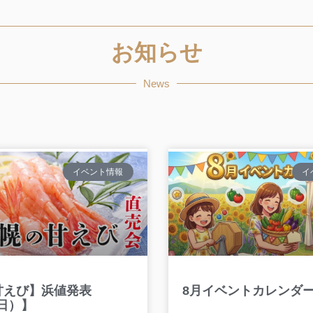
お知らせ
News
イベント情報
イ
甘えび】浜値発表
8月イベントカレンダ
（日）】