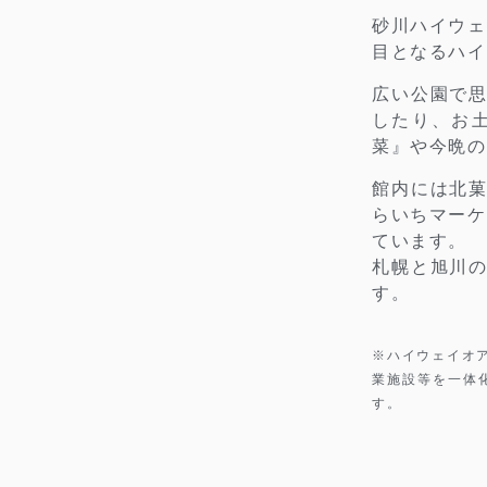
砂川ハイウェ
目となるハイ
広い公園で
したり、お
菜』や今晩の
館内には北
らいちマーケ
ています。
札幌と旭川
す。
※ハイウェイオ
業施設等を一体
す。