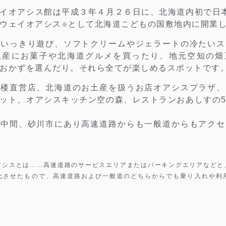
イオアシス館は平成３年４月２６日に、北海道内初で日
ウェイオアシス
として北海道こどもの国敷地内に開業
※
思いっきり遊び、ソフトクリームやジェラートの冷たいス
土産にお菓子や北海道グルメを買ったり、地元空知の畑
おかずを選んだり。
それら全てが楽しめるスポットです
菓楼直営店、北海道のお土産を扱うお店オアシスプラザ、
ット、オアシスキッチン空の森、レストランおあしすの
の中間、砂川市にあり高速道路からも一般道からもアクセ
アシスとは……高速道路のサービスエリアまたはパーキングエリアなどと
化させたもので、高速道路および一般道のどちらからでも乗り入れや利