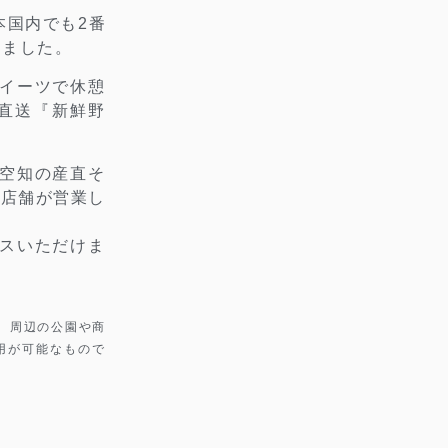
本国内でも2番
しました。
イーツで休憩
直送『新鮮野
。
空知の産直そ
5店舗が営業し
スいただけま
、周辺の公園や商
用が可能なもので